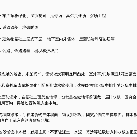
车库顶板绿化、屋顶花园、足球场、高尔夫球场、浴场工程
道路路基、地铁隧道
建筑物基础上层或下层、 地下室内外墙体、屋面防渗和隔热层等
公路、铁路路基、堤坝和护坡层
设现场的垃圾、水泥找平、使现场没有明显凹凸处，室外车库顶和屋顶花园需要
化和室外车库顶板绿化可配多孔渗水管使用，这样能把排水板中排出的水集中排
地面防渗水，在基础上面架空地坪，也就是在做地坪前现做一层排水板，圆突台
四周盲沟，再通过盲沟流入集水坑。
室内墙防渗水，可在建筑物主体墙面上铺设排水板，圆突台面向主体墙面。排水板
间直向下流入盲沟直致集水坑。
何地段铺设排水板，必须注意：不要让泥土、水泥、黄沙等垃圾进入排水板的正