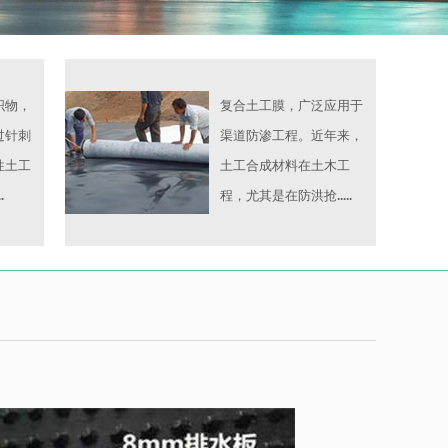
织物，
复合土工膜，广泛应用于
过针刺
渠道防渗工程。近年来，
性土工
土工合成材料在土木工
.
程，尤其是在防洪抢.....