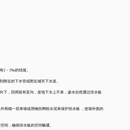
有2－5‰的找坡。
到附近的下水管或附近城市下水道。
向下，四周留有盲沟，使地下水上不来，渗水自然通过排水板
外再砌一层单墙或用钢丝网粉水泥来保护排水板 ，使墙外面的
面空间，确保排水板的空间畅通。