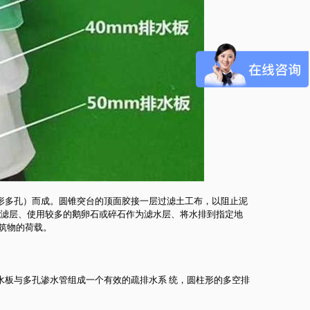
柱形多孔）而成。圆锥突台的顶面胶接一层过滤土工布，以阻止泥
导滤层、使用较多的鹅卵石或碎石作为滤水层、将水排到指定地
筑物的荷载。
板与多孔渗水管组成一个有效的疏排水系 统，圆柱形的多空排