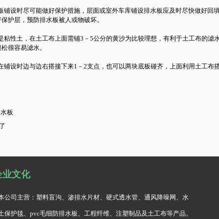
水板铺设时尽可能做好保护措施，层面或室外车库铺设排水板应及时尽快做好回
好保护层，预防排水板被人或物破坏。
土是粘性土，在土工布上面需铺3－5公分的黄沙为比较理想，有利于土工布的滤
很松很容易滤水。
在铺设时边与边右搭接下来1－2支点，也可以两块底板碰齐，上面利用土工布搭
水板
了
企业文化
本公司主营：塑料盲沟、渗排水片材、硬式透水管、通风降噪网、水
土保护毯、pvc毛细防排水板、工程纤维、注塑制品及土工布等产品。